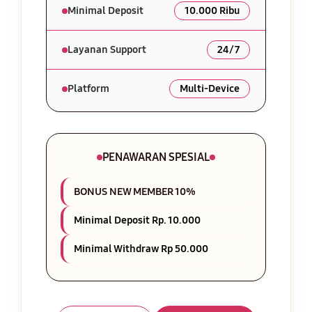
Minimal Deposit
10.000 Ribu
Layanan Support
24/7
Platform
Multi-Device
PENAWARAN SPESIAL
BONUS NEW MEMBER 10%
Minimal Deposit Rp. 10.000
Minimal Withdraw Rp 50.000