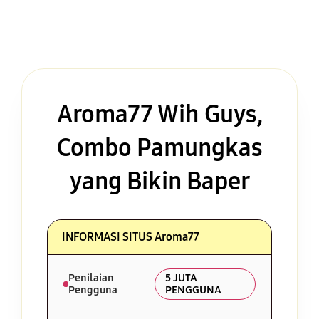
Aroma77 Wih Guys,
Combo Pamungkas
yang Bikin Baper
INFORMASI SITUS Aroma77
Penilaian
5 JUTA
Pengguna
PENGGUNA