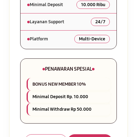
Minimal Deposit
10.000 Ribu
Layanan Support
24/7
Platform
Multi-Device
PENAWARAN SPESIAL
BONUS NEW MEMBER 10%
Minimal Deposit Rp. 10.000
Minimal Withdraw Rp 50.000