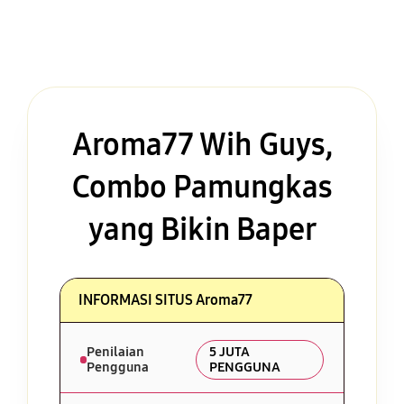
Aroma77 Wih Guys,
Combo Pamungkas
yang Bikin Baper
INFORMASI SITUS Aroma77
Penilaian
5 JUTA
Pengguna
PENGGUNA