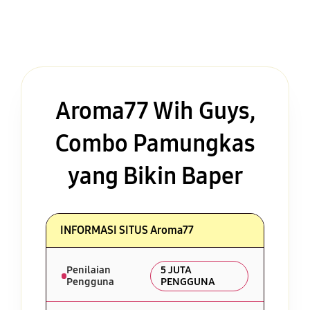
Aroma77 Wih Guys,
Combo Pamungkas
yang Bikin Baper
INFORMASI SITUS Aroma77
Penilaian
5 JUTA
Pengguna
PENGGUNA