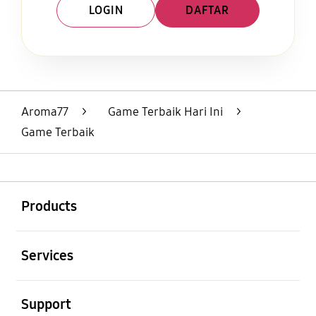
LOGIN
DAFTAR
Layer Popup Close
Aroma77
>
Game Terbaik Hari Ini
>
Game Terbaik
Buka
Footer Navigation
Products
Buka
Services
Buka
Support