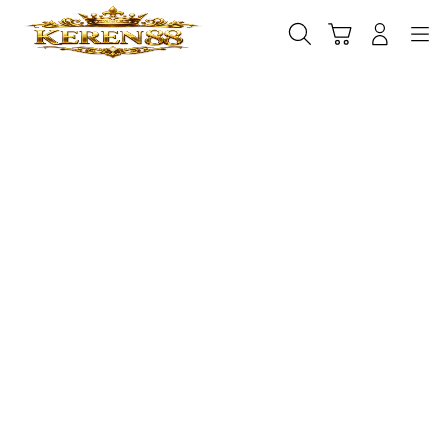
Skip
to
Cari
Troli
Login
Navigation
content